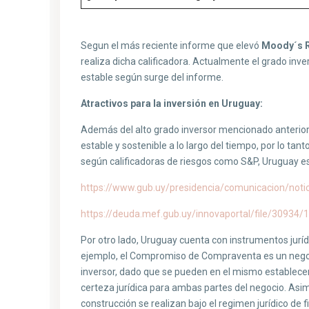
Segun el más reciente informe que elevó
Moody´s R
realiza dicha calificadora. Actualmente el grado in
estable según surge del informe.
Atractivos para la inversión en Uruguay:
Además del alto grado inversor mencionado anterio
estable y sostenible a lo largo del tiempo, por lo tanto,
según calificadoras de riesgos como S&P, Uruguay est
https://www.gub.uy/presidencia/comunicacion/notici
https://deuda.mef.gub.uy/innovaportal/file/30934/
Por otro lado, Uruguay cuenta con instrumentos juríd
ejemplo, el Compromiso de Compraventa es un negoci
inversor, dado que se pueden en el mismo establecer
certeza jurídica para ambas partes del negocio. Asim
construcción se realizan bajo el regimen jurídico de 