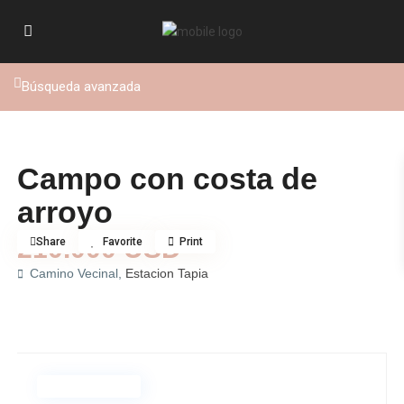
Búsqueda avanzada
Venta
Campo
Campo con costa de
arroyo
210.000 USD
Share
Favorite
Print
Camino Vecinal,
Estacion Tapia
Nueva Oferta